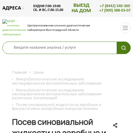
ВЫЕЗД
+7 (8442) 340-360
БУДНИ:7:00-19:00
АДРЕСА
НА ДОМ
СБ. И ВС.:7.00-15.00
+7 (909) 388-03-07
Централизованная клинико-диагностическая
лаборатория Волгоградской области
Главная
Цены
Микробиологические исследования:
неспецифические воспалительные заболевания
Микробиологические исследования:
неспецифические воспалительные заболевания
различных локализаций
Посев синовиальной жидкости на аэробные и
факультативно­ анаэробные микроорганизмы
Посев синовиальной
жидкости на аэробные и