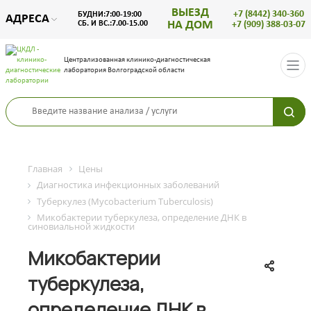
ВЫЕЗД
+7 (8442) 340-360
БУДНИ:7:00-19:00
АДРЕСА
НА ДОМ
СБ. И ВС.:7.00-15.00
+7 (909) 388-03-07
Централизованная клинико-диагностическая
лаборатория Волгоградской области
Главная
Цены
Диагностика инфекционных заболеваний
Туберкулез (Mycobacterium Tuberculosis)
Микобактерии туберкулеза, определение ДНК в
синовиальной жидкости
Микобактерии
туберкулеза,
определение ДНК в