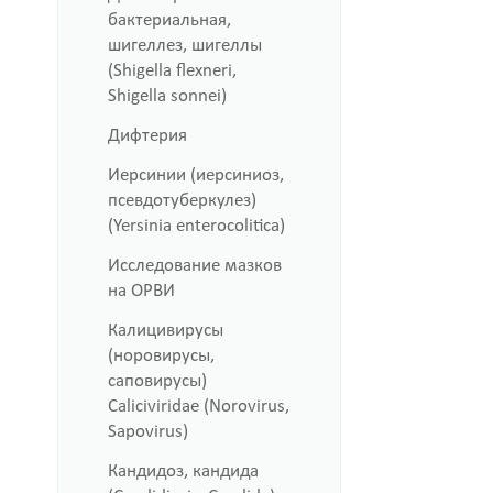
бактериальная,
шигеллез, шигеллы
(Shigella flexneri,
Shigella sonnei)
Дифтерия
Иерсинии (иерсиниоз,
псевдотуберкулез)
(Yersinia enterocolitica)
Исследование мазков
на ОРВИ
Калицивирусы
(норовирусы,
саповирусы)
Caliciviridae (Norovirus,
Sapovirus)
Кандидоз, кандида