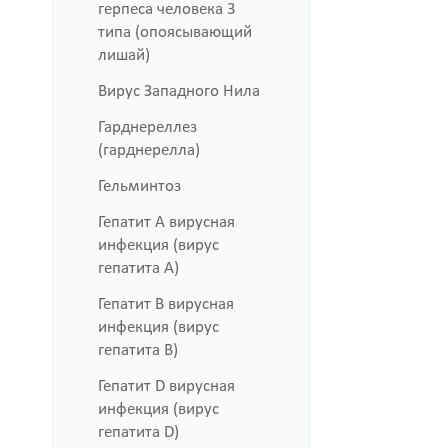
герпеса человека 3
типа (опоясывающий
лишай)
Вирус Западного Нила
Гарднереллез
(гарднерелла)
Гельминтоз
Гепатит A вирусная
инфекция (вирус
гепатита А)
Гепатит B вирусная
инфекция (вирус
гепатита B)
Гепатит D вирусная
инфекция (вирус
гепатита D)