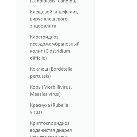
(Candidiasis, Candida)
Клещевой энцефалит,
вирус клещевого
энцефалита
Клостридиоз,
псевдомембранозный
колит (Clostridium
difficile)
Коклюш (Bordetella
pertussis)
Корь (Morbillivirus,
Measles virus)
Краснуха (Rubella
virus)
Криптоспоридиоз,
водянистая диарея