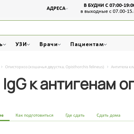
В БУДНИ С 07:00-19:0
АДРЕСА
в выходные с 07.00-15
ь
УЗИ
Врачи
Пациентам
Описторхоз (кошачья двуустка, Opisthorchis felineus)
Антитела кл
 IgG к антигенам о
ие
Как подготовиться
Где сдать
Сдать дома