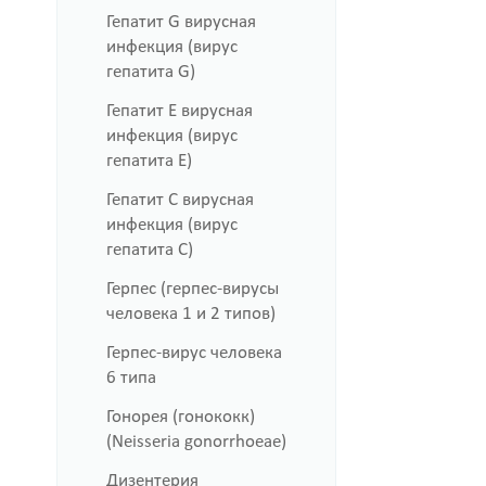
Гепатит G вирусная
инфекция (вирус
гепатита G)
Гепатит Е вирусная
инфекция (вирус
гепатита E)
Гепатит С вирусная
инфекция (вирус
гепатита С)
Герпес (герпес-вирусы
человека 1 и 2 типов)
Герпес-вирус человека
6 типа
Гонорея (гонококк)
(Neisseria gonorrhoeae)
Дизентерия