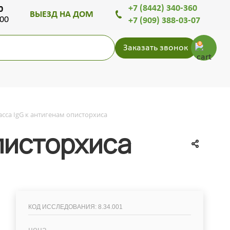
+7 (8442) 340-360
0
ВЫЕЗД НА ДОМ
.00
+7 (909) 388-03-07
0
Заказать звонок
асса IgG к антигенам описторхиса
писторхиса
КОД ИССЛЕДОВАНИЯ: 8.34.001
цена