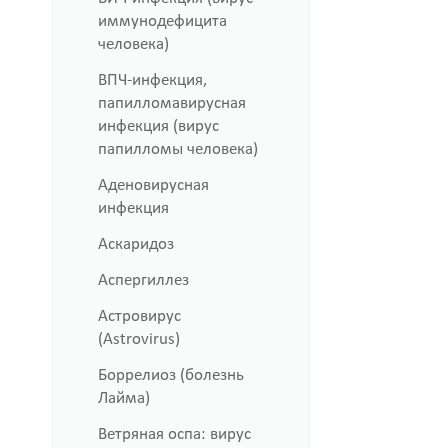
иммунодефицита
человека)
ВПЧ-инфекция,
папилломавирусная
инфекция (вирус
папилломы человека)
Аденовирусная
инфекция
Аскаридоз
Аспергиллез
Астровирус
(Astrovirus)
Боррелиоз (болезнь
Лайма)
Ветряная оспа: вирус