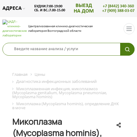
ВЫЕЗД
+7 (8442) 340-360
БУДНИ:7:00-19:00
АДРЕСА
НА ДОМ
СБ. И ВС.:7.00-15.00
+7 (909) 388-03-07
Централизованная клинико-диагностическая
лаборатория Волгоградской области
Главная
Цены
Диагностика инфекционных заболеваний
Микоплазменная инфекция, микоплазмоз
(Mycoplasma genitalium, Mycoplasma pneumoniae,
Mycoplasma hominis)
Микоплазма (Mycoplasma hominis), определение ДНК
в моче
Микоплазма
(Mycoplasma hominis),