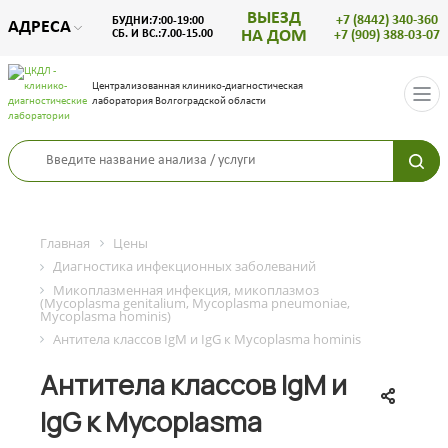
ВЫЕЗД
+7 (8442) 340-360
БУДНИ:7:00-19:00
АДРЕСА
НА ДОМ
СБ. И ВС.:7.00-15.00
+7 (909) 388-03-07
Централизованная клинико-диагностическая
лаборатория Волгоградской области
Главная
Цены
Диагностика инфекционных заболеваний
Микоплазменная инфекция, микоплазмоз
(Mycoplasma genitalium, Mycoplasma pneumoniae,
Mycoplasma hominis)
Антитела классов IgМ и IgG к Mycoplasma hominis
Антитела классов IgМ и
IgG к Mycoplasma