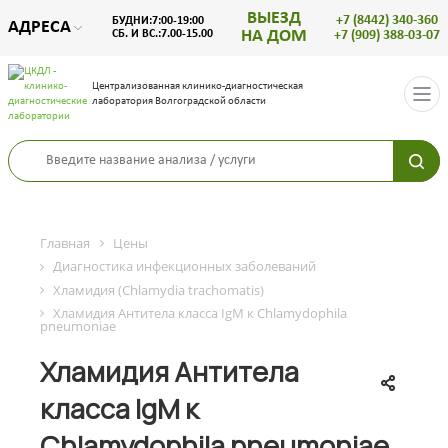
ВЫЕЗД
+7 (8442) 340-360
БУДНИ:7:00-19:00
АДРЕСА
НА ДОМ
СБ. И ВС.:7.00-15.00
+7 (909) 388-03-07
Централизованная клинико-диагностическая
лаборатория Волгоградской области
Главная
Цены
Диагностика инфекционных заболеваний
Хламидия (Chlamydia trachomatis)
Хламидия Aнтитела класса IgM к Chlamydophila
pneumoniae
Хламидия Aнтитела
класса IgM к
Chlamydophila pneumoniae