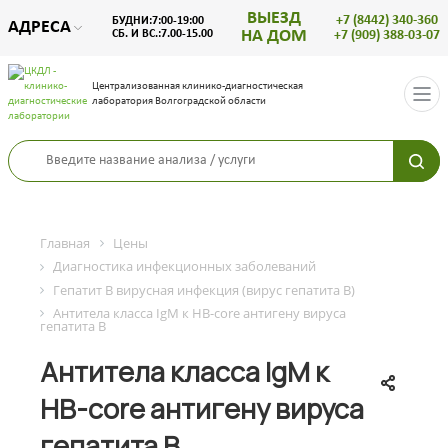
ВЫЕЗД
+7 (8442) 340-360
БУДНИ:7:00-19:00
АДРЕСА
НА ДОМ
СБ. И ВС.:7.00-15.00
+7 (909) 388-03-07
Централизованная клинико-диагностическая
лаборатория Волгоградской области
Главная
Цены
Диагностика инфекционных заболеваний
Гепатит B вирусная инфекция (вирус гепатита B)
Антитела класса IgM к HB-core антигену вируса
гепатита B
Антитела класса IgM к
HB-core антигену вируса
гепатита B