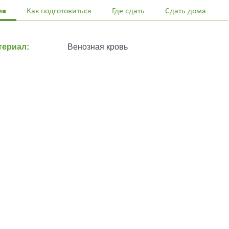
ие
Как подготовиться
Где сдать
Сдать дома
ериал:
Венозная кровь