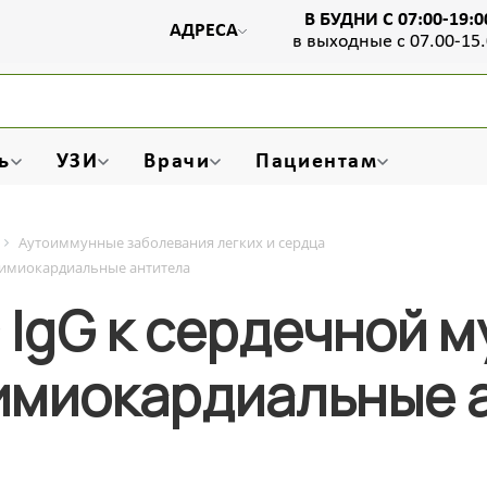
В БУДНИ С 07:00-19:0
АДРЕСА
в выходные с 07.00-15
ь
УЗИ
Врачи
Пациентам
Аутоиммунные заболевания легких и сердца
нтимиокардиальные антитела
 IgG к сердечной 
тимиокардиальные 