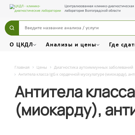
Централизованная клинико-диагностическая
лаборатория Волгоградской области
О ЦКДЛ
Анализы и цены
Где сдат
Главная
Цены
Диагностика аутоиммунных заболеваний
Антитела класса IgG к сердечной мускулатуре (миокарду), а
Антитела класса
(миокарду), ан