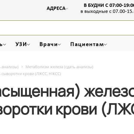
В БУДНИ С 07:00-19:0
АДРЕСА
в выходные с 07.00-15
ь
УЗИ
Врачи
Пациентам
 анализы)
Метаболизм железа (сдать анализы)
 сыворотки крови (ЛЖСС, НЖСС)
асыщенная) желе
воротки крови (Л