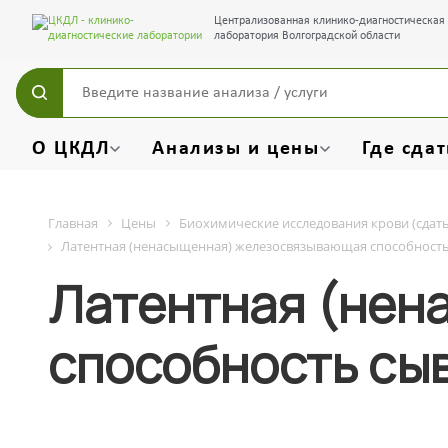
Централизованная клинико-диагностическая
лаборатория Волгоградской области
О ЦКДЛ
Анализы и цены
Где сдат
Главная
Цены
Биохимические исследования крови (сдать
Латентная (ненасыщенная) железосвязывающая способность
Латентная (нен
способность сы