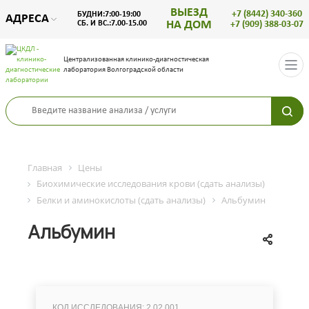
ВЫЕЗД
+7 (8442) 340-360
БУДНИ:7:00-19:00
АДРЕСА
НА ДОМ
СБ. И ВС.:7.00-15.00
+7 (909) 388-03-07
Централизованная клинико-диагностическая
лаборатория Волгоградской области
Главная
Цены
Биохимические исследования крови (сдать анализы)
Белки и аминокислоты (сдать анализы)
Альбумин
Альбумин
КОД ИССЛЕДОВАНИЯ: 2.02.001