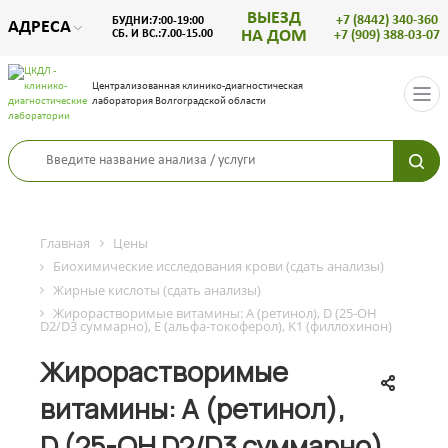
ВЫЕЗД
+7 (8442) 340-360
БУДНИ:7:00-19:00
АДРЕСА
НА ДОМ
СБ. И ВС.:7.00-15.00
+7 (909) 388-03-07
Централизованная клинико-диагностическая
лаборатория Волгоградской области
Главная
Цены
Биохимические исследования крови (сдать анализы)
Жирные кислоты (сдать анализы)
Жирорастворимые витамины: A (ретинол), D (25-OH
D2/D3 суммарно), E (альфа-токоферол), K1 (филлохинон)
Жирорастворимые
витамины: A (ретинол),
D (25-OH D2/D3 суммарно),